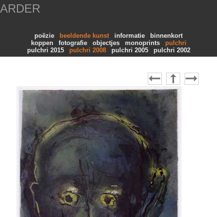
AARDER
poëzie
beeldende kunst
informatie
binnenkort
koppen
fotografie
objectjes
monoprints
pulchri
pulchri 2015
pulchri 2008
pulchri 2005
pulchri 2002