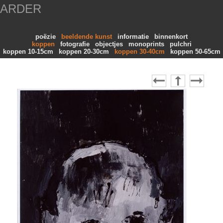
AARDER
poëzie
beeldende kunst
informatie
binnenkort
koppen
fotografie
objectjes
monoprints
pulchri
koppen 10-15cm
koppen 20-30cm
koppen 30-40cm
koppen 50-65cm