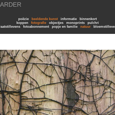
AARDER
poëzie
beeldende kunst
informatie
binnenkort
koppen
fotografie
objectjes
monoprints
pulchri
raatstillevens
fotoabonnement
popje en familie
natuur
bloemstillev